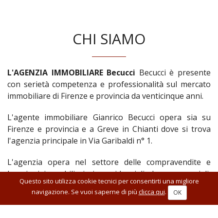
CHI SIAMO
L'AGENZIA IMMOBILIARE Becucci
Becucci è presente
con serietà competenza e professionalità sul mercato
immobiliare di Firenze e provincia da venticinque anni.
L'agente immobiliare Gianrico Becucci opera sia su
Firenze e provincia e a Greve in Chianti dove si trova
l'agenzia principale in Via Garibaldi n° 1.
L'agenzia opera nel settore delle compravendite e
locazioni immobiliari sia residenziali che commerciali,
Questo sito utilizza cookie tecnici per consentirti una migliore
offrendo un servizio nel quale il cliente viene seguito
navigazione. Se vuoi saperne di più
clicca qui
.
OK
dallo stesso agente dal momento dell'acquisizione al
momento della vendita creando un rapporto personale